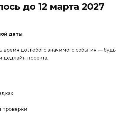
ось до 12 марта 2027
ной даты
ь время до любого значимого события — будь
и дедлайн проекта.
адках
я проверки