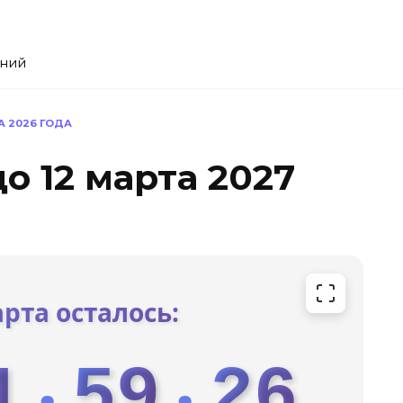
ений
А 2026 ГОДА
о 12 марта 2027
арта осталось:
1
59
25