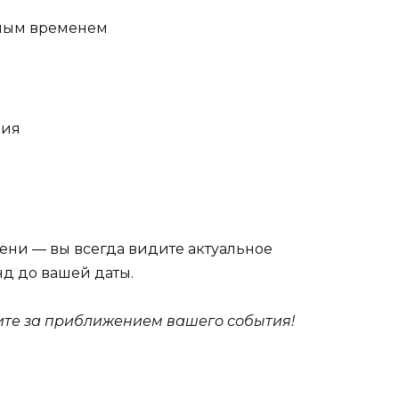
рным временем
вия
ени — вы всегда видите актуальное
нд до вашей даты.
дите за приближением вашего события!