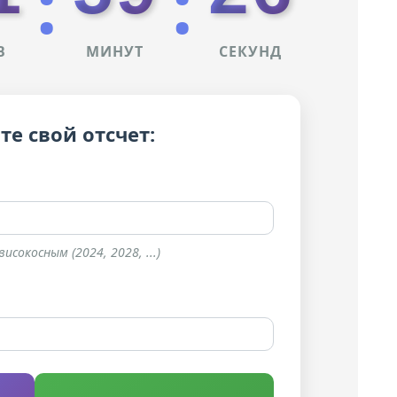
:
:
В
МИНУТ
СЕКУНД
те свой отсчет:
сокосным (2024, 2028, ...)