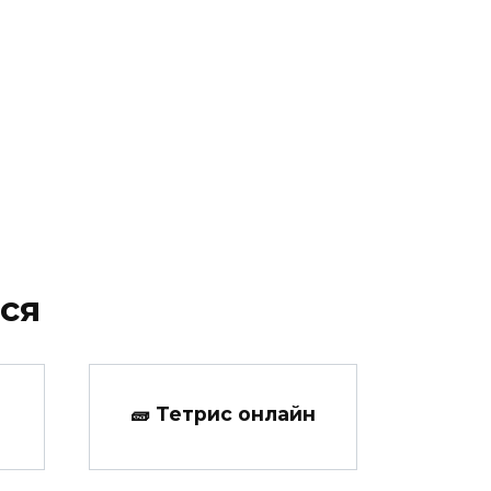
ся
🧱 Тетрис онлайн