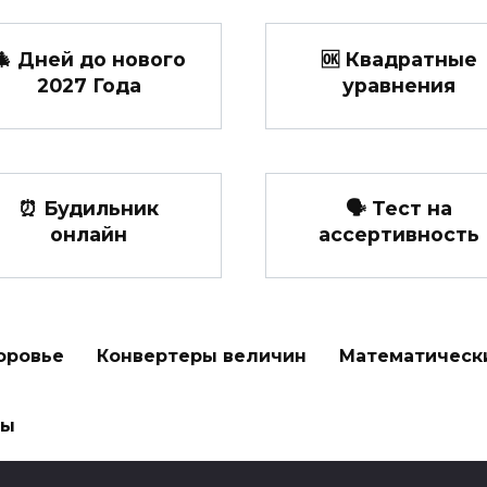
🎄 Дней до нового
🆗 Квадратные
2027 Года
уравнения
⏰ Будильник
🗣️ Тест на
онлайн
ассертивность
оровье
Конвертеры величин
Математическ
ры