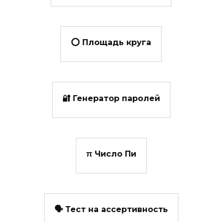
⭕ Площадь круга
🔐 Генератор паролей
π Число Пи
🗣️ Тест на ассертивность