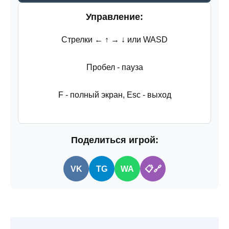
Управление:
Стрелки ← ↑ → ↓ или WASD
Пробел - пауза
F - полный экран, Esc - выход
Поделиться игрой:
VK
TG
WA
🔗