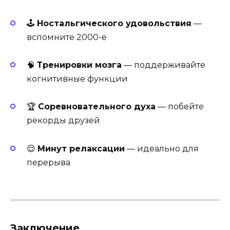
🕹️
Ностальгического удовольствия
—
вспомните 2000-е
🧠
Тренировки мозга
— поддерживайте
когнитивные функции
🏆
Соревновательного духа
— побейте
рекорды друзей
😌
Минут релаксации
— идеально для
перерыва
Заключение