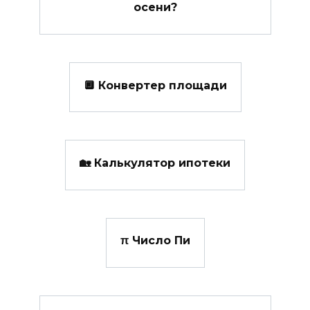
осени?
🔲 Конвертер площади
🏡 Калькулятор ипотеки
π Число Пи