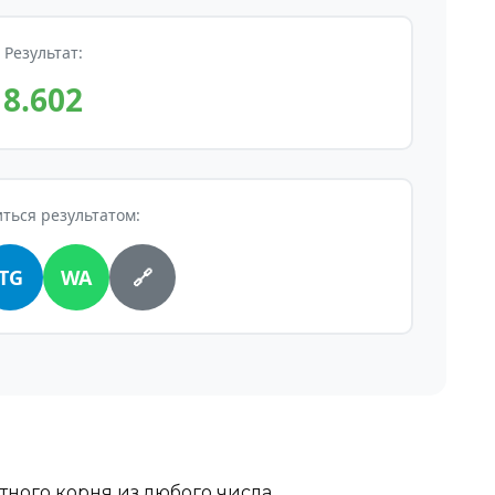
Результат:
8.602
ться результатом:
TG
WA
🔗
тного корня из любого числа