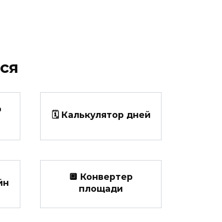
ся
р
🗓️ Калькулятор дней
🔲 Конвертер
йн
площади