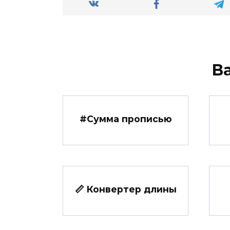
В
#️Сумма прописью
📏 Конвертер длины