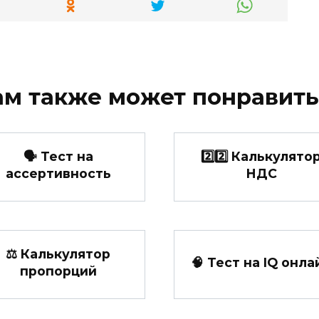
ам также может понравить
🗣️ Тест на
2️⃣2️⃣ Калькулято
ассертивность
НДС
⚖ Калькулятор
🧠 Тест на IQ онла
пропорций