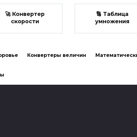
🚀 Конвертер
🔢 Таблица
скорости
умножения
оровье
Конвертеры величин
Математическ
ры