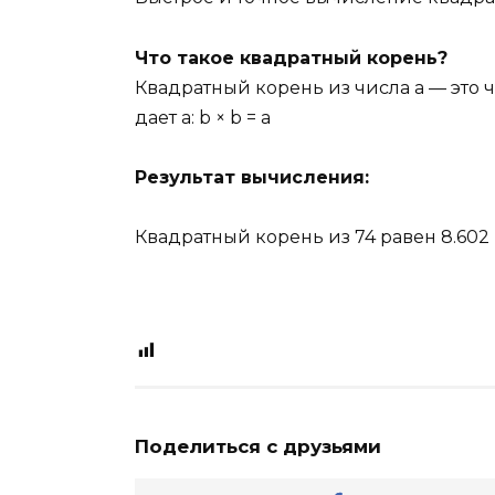
Что такое квадратный корень?
Квадратный корень из числа a — это 
дает a: b × b = a
Результат вычисления:
Квадратный корень из
74
равен
8.602
Поделиться с друзьями