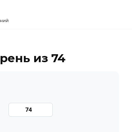
ений
рень из 74