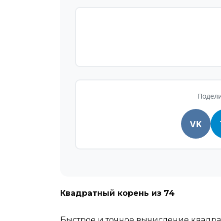
Подели
VK
Квадратный корень из
74
Быстрое и точное вычисление квадра