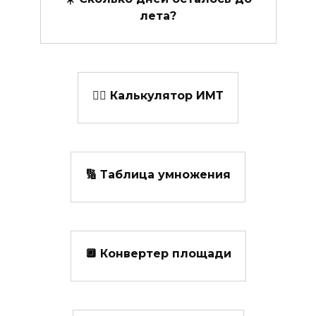
лета?
👩‍⚕️ Калькулятор ИМТ
🔢 Таблица умножения
🔲 Конвертер площади