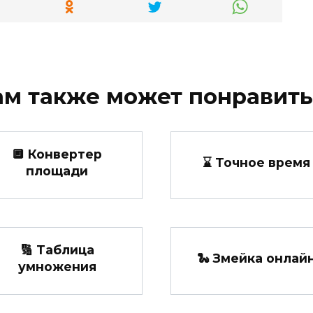
ам также может понравить
🔲 Конвертер
⌛ Точное время
площади
🔢 Таблица
🐍 Змейка онлай
умножения