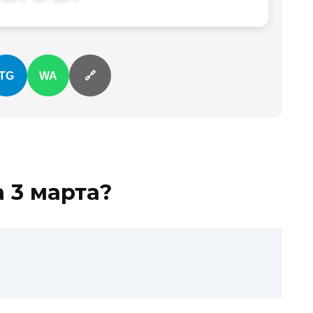
TG
WA
🔗
а
3 марта
?