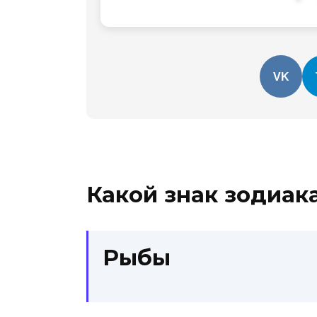
VK
Какой знак зодиак
Рыбы