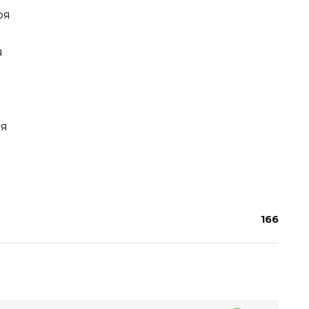
ря
я
ля
166