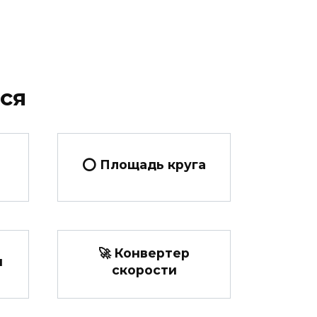
ся
⭕ Площадь круга
🚀 Конвертер
н
скорости