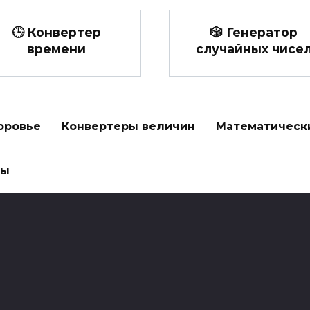
🕒 Конвертер
🎲 Генератор
времени
случайных чисе
оровье
Конвертеры величин
Математическ
ры