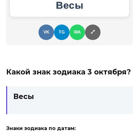
Весы
VK
TG
WA
🔗
Какой знак зодиака
3 октября
?
Весы
Знаки зодиака по датам: