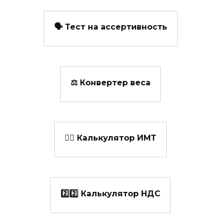
🗣️ Тест на ассертивность
⚖️ Конвертер веса
👩‍⚕️ Калькулятор ИМТ
2️⃣2️⃣ Калькулятор НДС