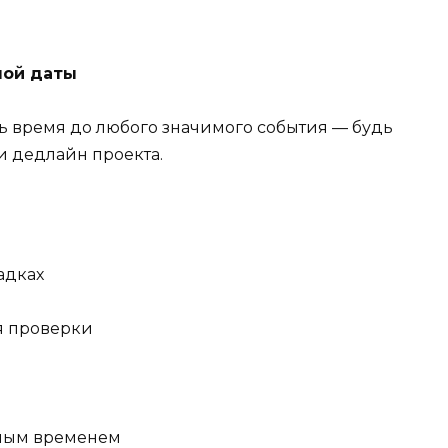
ной даты
ь время до любого значимого события — будь
и дедлайн проекта.
адках
я проверки
рным временем