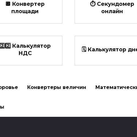
🔲 Конвертер
⏱️ Секундомер
площади
онлайн
2️⃣2️⃣ Калькулятор
🗓️ Калькулятор дн
НДС
оровье
Конвертеры величин
Математическ
ры