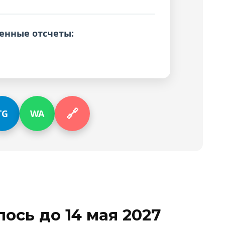
енные отсчеты:
🔗
TG
WA
ось до 14 мая 2027