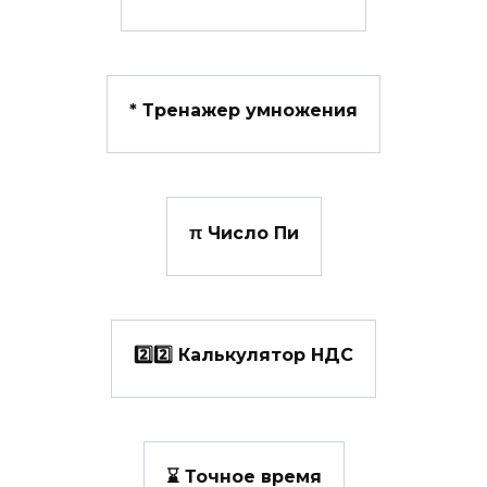
*️ Тренажер умножения
π Число Пи
2️⃣2️⃣ Калькулятор НДС
⌛ Точное время