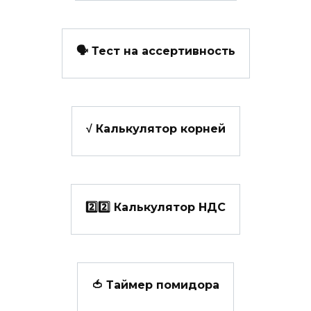
🗣️ Тест на ассертивность
√ Калькулятор корней
2️⃣2️⃣ Калькулятор НДС
🍅 Таймер помидора