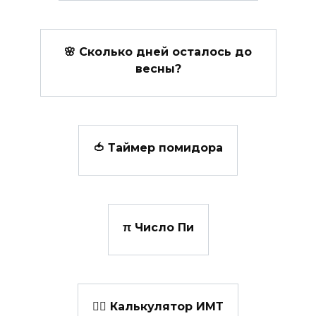
🌸 Сколько дней осталось до
весны?
🍅 Таймер помидора
π Число Пи
👩‍⚕️ Калькулятор ИМТ