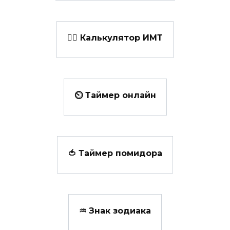
👩‍⚕️ Калькулятор ИМТ
⏲ Таймер онлайн
🍅 Таймер помидора
♒ Знак зодиака