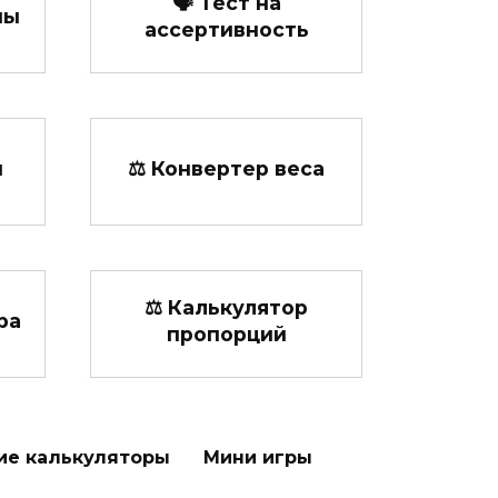
🗣️ Тест на
ны
ассертивность
н
⚖️ Конвертер веса
⚖ Калькулятор
ра
пропорций
ие калькуляторы
Мини игры