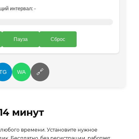
щий интервал:
-
Пауза
Сброс
🔗
TG
WA
14 минут
 любого времени. Установите нужное
ик. Бесплатно, без регистрации, работает