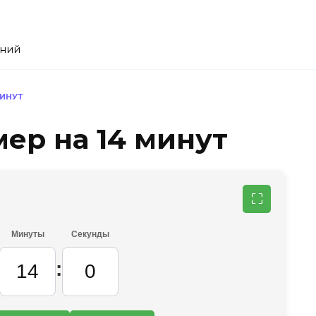
ений
МИНУТ
ер на 14 минут
⛶
Минуты
Секунды
: