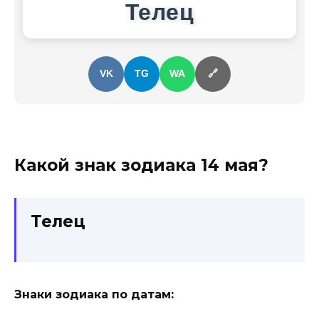
Телец
VK
TG
WA
🔗
Какой знак зодиака
14 мая
?
Телец
Знаки зодиака по датам: