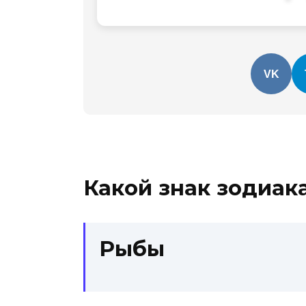
VK
Какой знак зодиак
Рыбы