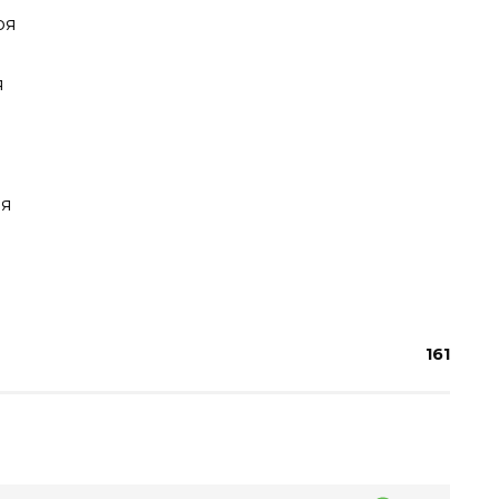
ря
я
ля
161