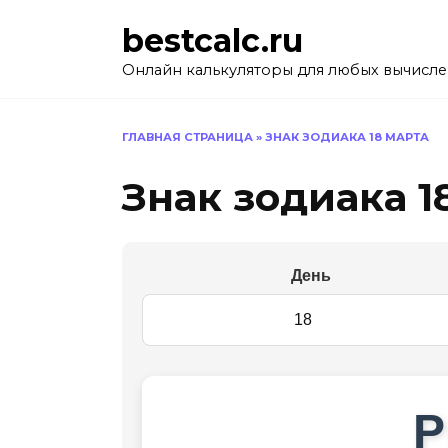
Перейти
bestcalc.ru
к
содержанию
Онлайн калькуляторы для любых вычисл
ГЛАВНАЯ СТРАНИЦА
»
ЗНАК ЗОДИАКА 18 МАРТА
Знак зодиака 1
День