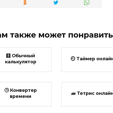
ам также может понравить
🧮 Обычный
⏲ Таймер онлай
калькулятор
🕒 Конвертер
🧱 Тетрис онлай
времени