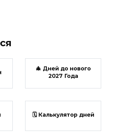
ся
🎄 Дней до нового
н
2027 Года
н
🗓️ Калькулятор дней