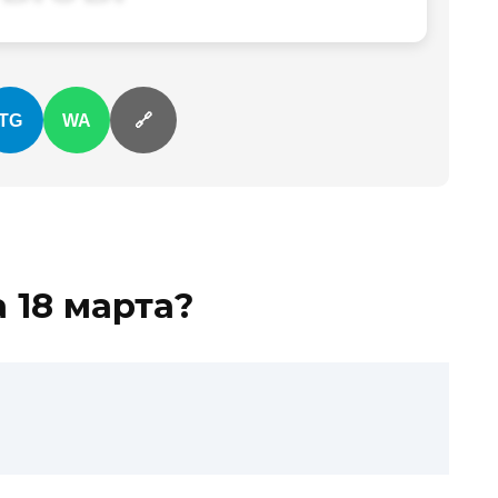
TG
WA
🔗
а
18 марта
?