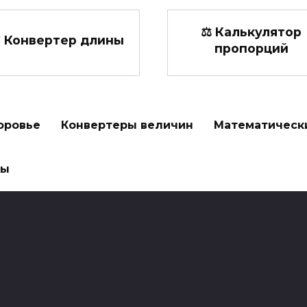
⚖ Калькулятор
 Конвертер длины
пропорций
оровье
Конвертеры величин
Математическ
ры