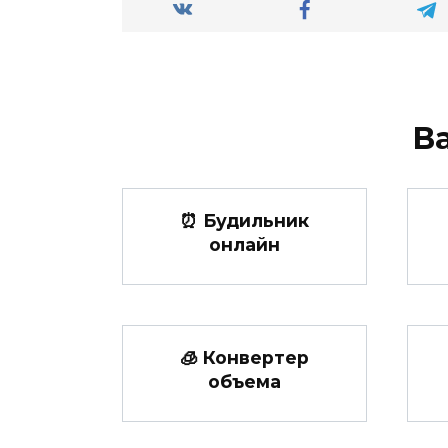
В
⏰ Будильник
онлайн
🧊 Конвертер
объема