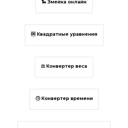
🐍 Змейка онлайн
🆗 Квадратные уравнения
⚖️ Конвертер веса
🕒 Конвертер времени