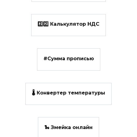
2️⃣2️⃣ Калькулятор НДС
#️Сумма прописью
🌡️ Конвертер температуры
🐍 Змейка онлайн