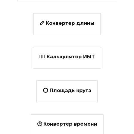
📏 Конвертер длины
👩‍⚕️ Калькулятор ИМТ
⭕ Площадь круга
🕒 Конвертер времени