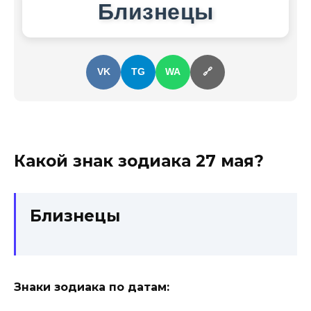
Близнецы
VK
TG
WA
🔗
Какой знак зодиака
27 мая
?
Близнецы
Знаки зодиака по датам: