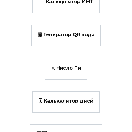
👩‍⚕️ Калькулятор ИМТ
🏾 Генератор QR кода
π Число Пи
🗓️ Калькулятор дней