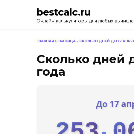
Перейти
bestcalc.ru
к
содержанию
Онлайн калькуляторы для любых вычисл
ГЛАВНАЯ СТРАНИЦА
»
СКОЛЬКО ДНЕЙ ДО 17 АПРЕ
Сколько дней д
года
До 17 ап
253
0