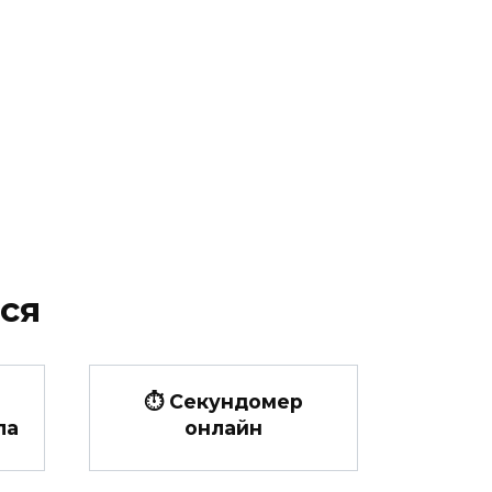
ся
⏱️ Секундомер
ла
онлайн