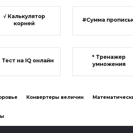
√ Калькулятор
#️Сумма пропись
корней
*️ Тренажер
 Тест на IQ онлайн
умножения
оровье
Конвертеры величин
Математическ
ры