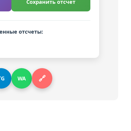
Сохранить отсчет
енные отсчеты:
🔗
TG
WA