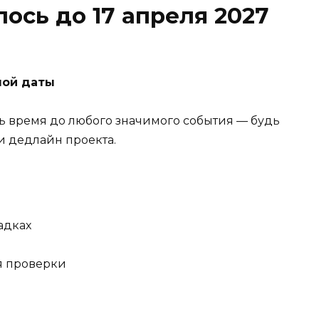
ось до 17 апреля 2027
ной даты
ь время до любого значимого события — будь
и дедлайн проекта.
адках
я проверки