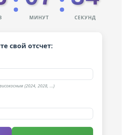
:
:
В
МИНУТ
СЕКУНД
те свой отсчет:
сокосным (2024, 2028, ...)