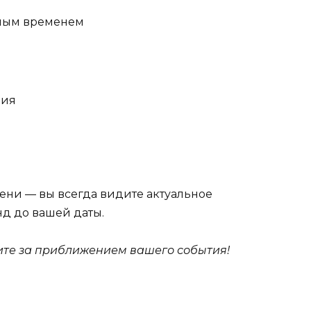
рным временем
вия
ени — вы всегда видите актуальное
нд до вашей даты.
дите за приближением вашего события!