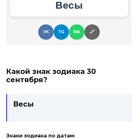
Весы
VK
TG
WA
🔗
Какой знак зодиака
30
сентября
?
Весы
Знаки зодиака по датам: